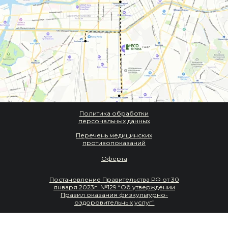
Политика обработки
персональных данных
Перечень медицинских
противопоказаний
Оферта
Постановление Правительства РФ от 30
января 2023г. №129 “Об утверждении
Правил оказания физкультурно-
оздоровительных услуг”
ИП Денисов В.И. | ИНН: 026822891603 |
ОГРНИП: 319784700367688