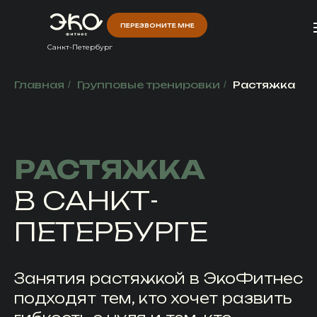
ПЕРЕЗВОНИТЕ МНЕ
ПЕРЕЗВОНИТЕ МНЕ
Санкт-Петербург
Главная
/
Групповые тренировки
/
Растяжка
РАСТЯЖКА
В САНКТ-
ПЕТЕРБУРГЕ
Занятия растяжкой в ЭкоФитнес
подходят тем, кто хочет развить