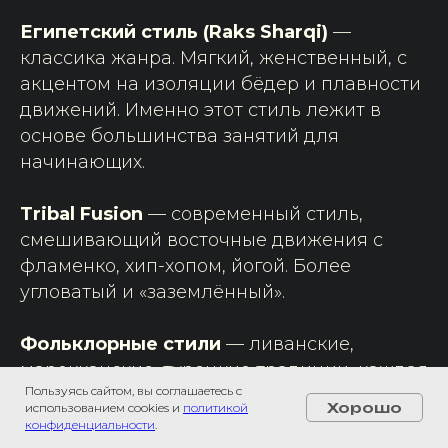
Египетский стиль (Raks Sharqi)
—
классика жанра. Мягкий, женственный, с
акцентом на изоляции бёдер и плавности
движений. Именно этот стиль лежит в
основе большинства занятий для
начинающих.
Tribal Fusion
— современный стиль,
смешивающий восточные движения с
фламенко, хип-хопом, йогой. Более
угловатый и «заземлённый».
Фольклорные стили
— ливанские,
марокканские, турецкие традиции, каждая
Пользуясь сайтом, вы соглашаетесь с
со своим характером и движениями.
Хорошо
использованием cookies и
политикой
Мы на связи!
конфиденциальности
.