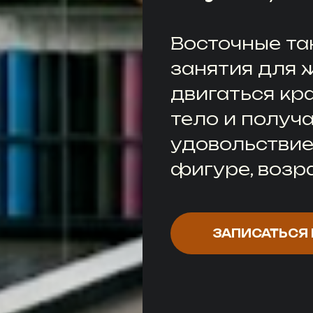
Восточные та
занятия для 
двигаться кра
тело и получ
удовольствие
фигуре, возр
ЗАПИСАТЬСЯ 